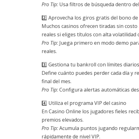
Pro Tip:
Usa filtros de búsqueda dentro del
2️⃣ Aprovecha los giros gratis del bono d
Muchos casinos ofrecen tiradas sin costo 
reales si eliges títulos con alta volatilidad
Pro Tip:
Juega primero en modo demo para c
reales.
3️⃣ Gestiona tu bankroll con límites diario
Define cuánto puedes perder cada día y res
final del mes.
Pro Tip:
Configura alertas automáticas des
4️⃣ Utiliza el programa VIP del casino
En Casino Online los jugadores fieles rec
premios elevados.
Pro Tip:
Acumula puntos jugando regularme
rápidamente de nivel VIP.