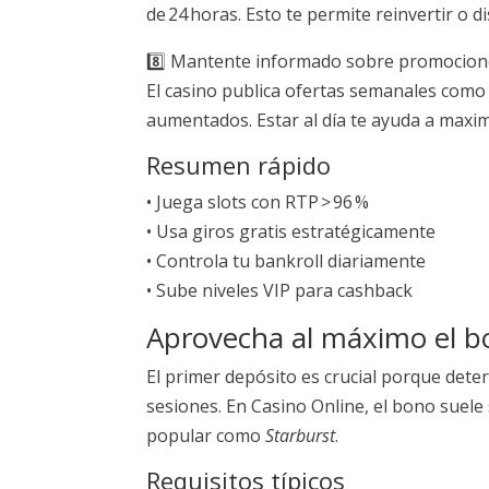
de 24 horas.​ Esto te permite reinvertir o 
8️⃣ Mantente informado sobre promocion
El casino publica ofertas semanales como 
aumentados.​ Estar al día te ayuda a maxim
Resumen rápido
• Juega slots con RTP > 96 %
• Usa giros gratis estratégicamente
• Controla tu bankroll diariamente
• Sube niveles VIP para cashback
Aprovecha al máximo el b
El primer depósito es crucial porque dete
sesiones. En Casino Online, el bono suele 
popular como
Starburst
.
Requisitos típicos