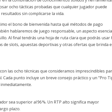
r en la combinación de conocimientos sólidos y herramienta
losar ocho tácticas probadas que cualquier jugador puede
resultados sin complicarse la vida.
imo el bono de bienvenida hasta qué métodos de pago
mbién hablaremos de juego responsable, un aspecto esencia
illo. Al final tendrás una hoja de ruta clara que podrás usar
s de slots, apuestas deportivas y otras ofertas que brinda e
 con las ocho técnicas que consideramos imprescindibles pa
tal. Cada punto incluye un breve consejo práctico y un “Pro Ti
 inmediatamente.
or sea superior al 96 %. Un RTP alto significa mayor
argo plazo.