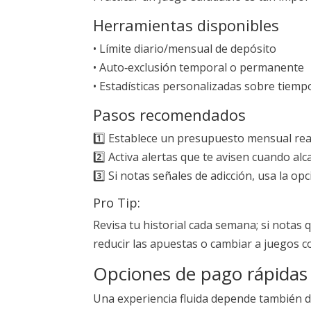
Herramientas disponibles
• Límite diario/mensual de depósito
• Auto‑exclusión temporal o permanente
• Estadísticas personalizadas sobre tiem
Pasos recomendados
1️⃣ Establece un presupuesto mensual rea
2️⃣ Activa alertas que te avisen cuando alca
3️⃣ Si notas señales de adicción, usa la o
Pro Tip:
Revisa tu historial cada semana; si notas 
reducir las apuestas o cambiar a juegos c
Opciones de pago rápidas 
Una experiencia fluida depende también de