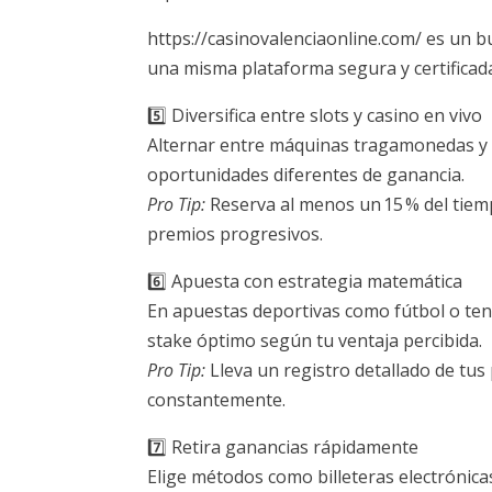
https://casinovalenciaonline.com/ es un 
una misma plataforma segura y certificad
5️⃣ Diversifica entre slots y casino en vivo
Alternar entre máquinas tragamonedas y 
oportunidades diferentes de ganancia.​
Pro Tip:
Reserva al menos un 15 % del tiem
premios progresivos.​
6️⃣ Apuesta con estrategia matemática
En apuestas deportivas como fútbol o teni
stake óptimo según tu ventaja percibida.​
Pro Tip:
Lleva un registro detallado de tus
constantemente.​
7️⃣ Retira ganancias rápidamente
Elige métodos como billeteras electrónic