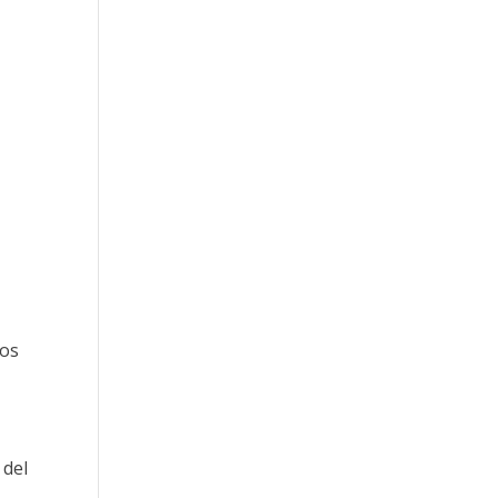
sos
 del