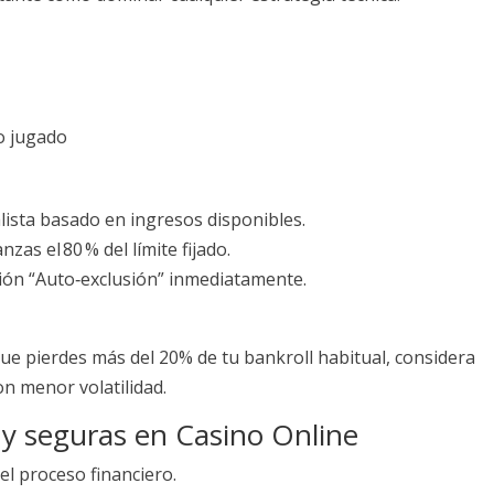
po jugado
lista basado en ingresos disponibles.
nzas el 80 % del límite fijado.
pción “Auto‑exclusión” inmediatamente.
que pierdes más del 20% de tu bankroll habitual, considera
on menor volatilidad.
y seguras en Casino Online
l proceso financiero.