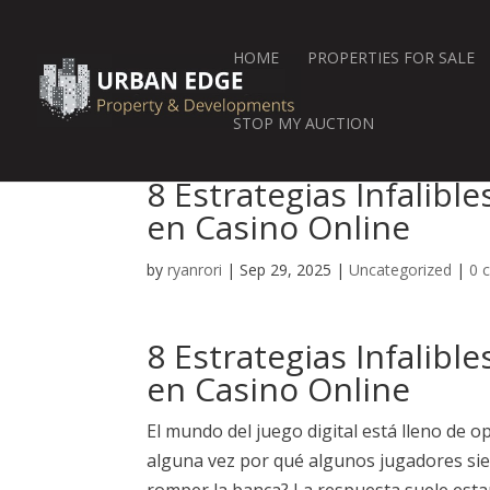
HOME
PROPERTIES FOR SALE
STOP MY AUCTION
8 Estrategias Infalibl
en Casino Online
by
ryanrori
|
Sep 29, 2025
|
Uncategorized
|
0 
8 Estrategias Infalibl
en Casino Online
El mundo del juego digital está lleno de 
alguna vez por qué algunos jugadores si