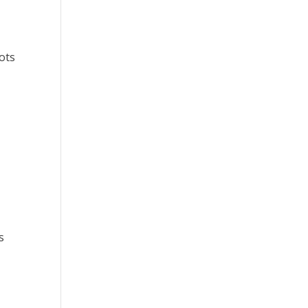
ots
s