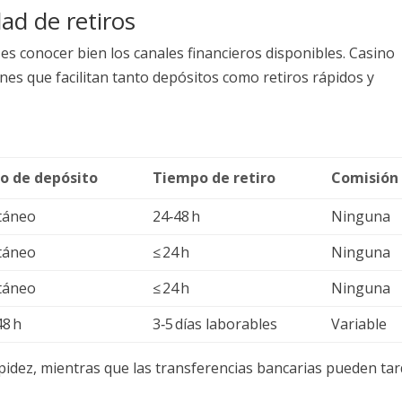
ad de retiros
es conocer bien los canales financieros disponibles. Casino
es que facilitan tanto depósitos como retiros rápidos y
o de depósito
Tiempo de retiro
Comisión
táneo
24‑48 h
Ninguna
táneo
≤ 24 h
Ninguna
táneo
≤ 24 h
Ninguna
48 h
3‑5 días laborables
Variable
pidez, mientras que las transferencias bancarias pueden ta