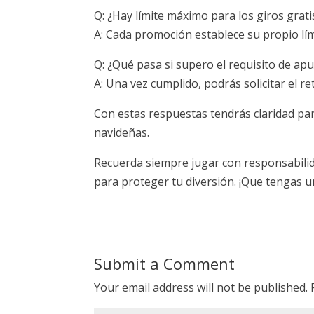
Q: ¿Hay límite máximo para los giros grati
A: Cada promoción establece su propio lími
Q: ¿Qué pasa si supero el requisito de ap
A: Una vez cumplido, podrás solicitar el ret
Con estas respuestas tendrás claridad pa
navideñas.
Recuerda siempre jugar con responsabilid
para proteger tu diversión. ¡Que tengas u
Submit a Comment
Your email address will not be published.