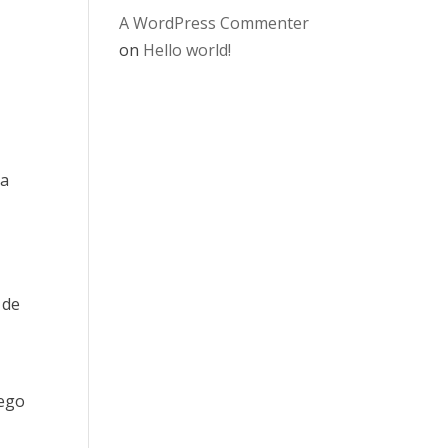
A WordPress Commenter
on
Hello world!
ta
 de
uego