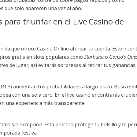
cticas probadas, consejos sobre pagos rápidos y cómo
s que solo aparecen una vez al año.
 para triunfar en el Live Casino de
nida que ofrece Casino Online al crear tu cuenta. Este incen
 giros gratis en slots populares como
Starburst
o
Gonzo’s Que
tes de jugar; así evitarás sorpresas al retirar tus ganancias.
(RTP) aumentan tus probabilidades a largo plazo. Busca slo
opea con una sola cero. En el live casino encontrarás crupie
cen una experiencia más transparente.
s
talo sin excepción. Esta práctica protege tu bolsillo y te pe
emporada festiva.