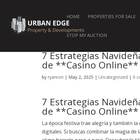
HOME
PROPERTIES FOR SALE
STOP MY AUCTION
7 Estrategias Navideña
de **Casino Online**
by
ryanrori
|
May 2, 2025
|
Uncategorized
|
0 
7 Estrategias Navideña
de **Casino Online**
La época festiva trae alegría y también l
digitales. Si buscas combinar la magia de