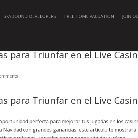
SKYBOUND DEVELOPERS
FREE HOME VALUATION
JOIN O
s para Triunfar en el Live Casi
comments
s para Triunfar en el Live Casi
a oportunidad perfecta para mejorar tus jugadas en los casin
 la Navidad con grandes ganancias, este artículo te mostrará