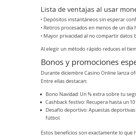
Lista de ventajas al usar mon
• Depósitos instantáneos sin esperar con
• Retiros procesados en menos de un día 
• Mayor privacidad al no compartir datos 
Al elegir un método rápido reduces el tie
Bonos y promociones espe
Durante diciembre Casino Online lanza ofe
Entre ellas destacan:
Bono Navidad: Un % extra sobre tu segu
Cashback festivo: Recupera hasta un 10
Desafío deportivo: Apuestas deportivas 
fútbol.
Estos beneficios son exactamente lo que