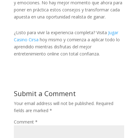
y emociones. No hay mejor momento que ahora para
poner en práctica estos consejos y transformar cada
apuesta en una oportunidad realista de ganar.
¿Listo para vivir la experiencia completa? Visita
Jugar
Casino Cirsa
hoy mismo y comienza a aplicar todo lo
aprendido mientras disfrutas del mejor
entretenimiento online con total confianza.
Submit a Comment
Your email address will not be published.
Required
fields are marked
*
Comment
*