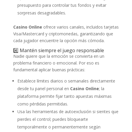
presupuesto para controlar tus fondos y evitar
sorpresas desagradables.
Casino Online
ofrece varios canales, incluidos tarjetas
Visa/Mastercard y criptomonedas, garantizando que
cada jugador encuentre la opción más cómoda.
4️⃣ Mantén siempre el juego responsable
Nadie quiere que la emoción se convierta en un
problema financiero o emocional. Por eso es
fundamental aplicar buenas prácticas:
Establece límites diarios o semanales directamente
desde tu panel personal en
Casino Online
; la
plataforma permite fijar tanto apuestas máximas
como pérdidas permitidas.
Usa las herramientas de autoexclusión si sientes que
pierdes el control; puedes bloquearte
temporalmente o permanentemente según