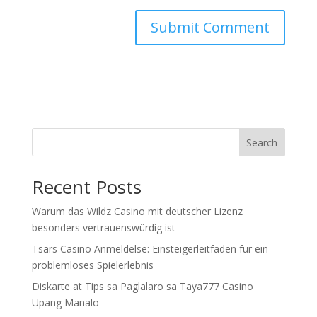
Search
Recent Posts
Warum das Wildz Casino mit deutscher Lizenz
besonders vertrauenswürdig ist
Tsars Casino Anmeldelse: Einsteigerleitfaden für ein
problemloses Spielerlebnis
Diskarte at Tips sa Paglalaro sa Taya777 Casino
Upang Manalo