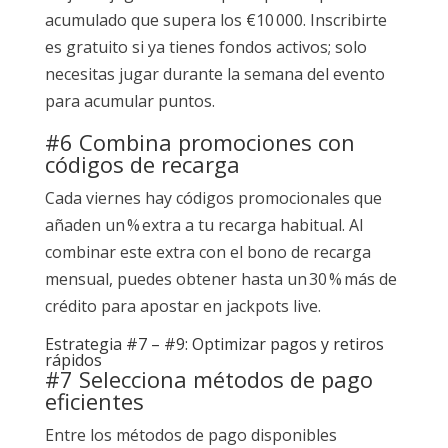
acumulado que supera los €10 000. Inscribirte
es gratuito si ya tienes fondos activos; solo
necesitas jugar durante la semana del evento
para acumular puntos.
#6 Combina promociones con
códigos de recarga
Cada viernes hay códigos promocionales que
añaden un % extra a tu recarga habitual. Al
combinar este extra con el bono de recarga
mensual, puedes obtener hasta un 30 % más de
crédito para apostar en jackpots live.
Estrategia #7 – #9: Optimizar pagos y retiros
rápidos
#7 Selecciona métodos de pago
eficientes
Entre los métodos de pago disponibles