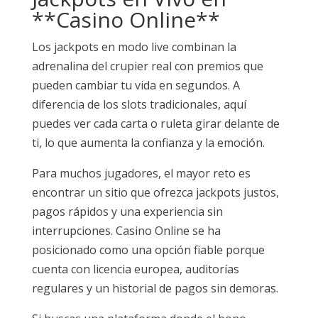
**Casino Online**
Los jackpots en modo live combinan la
adrenalina del crupier real con premios que
pueden cambiar tu vida en segundos. A
diferencia de los slots tradicionales, aquí
puedes ver cada carta o ruleta girar delante de
ti, lo que aumenta la confianza y la emoción.
Para muchos jugadores, el mayor reto es
encontrar un sitio que ofrezca jackpots justos,
pagos rápidos y una experiencia sin
interrupciones. Casino Online se ha
posicionado como una opción fiable porque
cuenta con licencia europea, auditorías
regulares y un historial de pagos sin demoras.