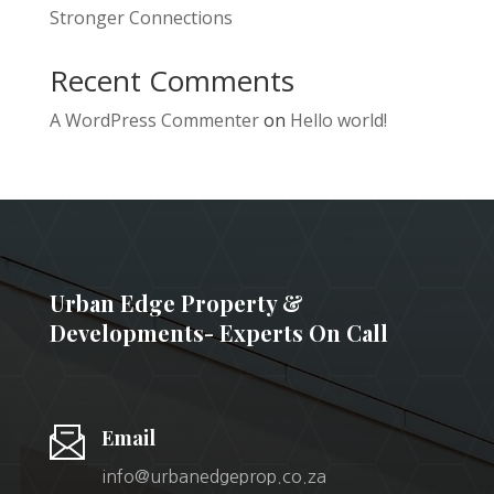
Stronger Connections
Recent Comments
A WordPress Commenter
on
Hello world!
Urban Edge Property &
Developments- Experts On Call
Email
info@urbanedgeprop.co.za