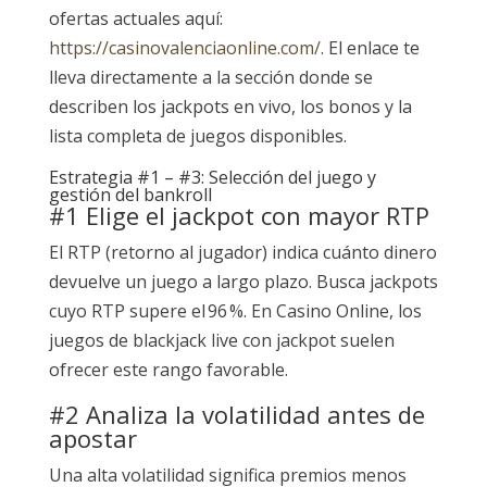
ofertas actuales aquí:
https://casinovalenciaonline.com/
. El enlace te
lleva directamente a la sección donde se
describen los jackpots en vivo, los bonos y la
lista completa de juegos disponibles.
Estrategia #1 – #3: Selección del juego y
gestión del bankroll
#1 Elige el jackpot con mayor RTP
El RTP (retorno al jugador) indica cuánto dinero
devuelve un juego a largo plazo. Busca jackpots
cuyo RTP supere el 96 %. En Casino Online, los
juegos de blackjack live con jackpot suelen
ofrecer este rango favorable.
#2 Analiza la volatilidad antes de
apostar
Una alta volatilidad significa premios menos