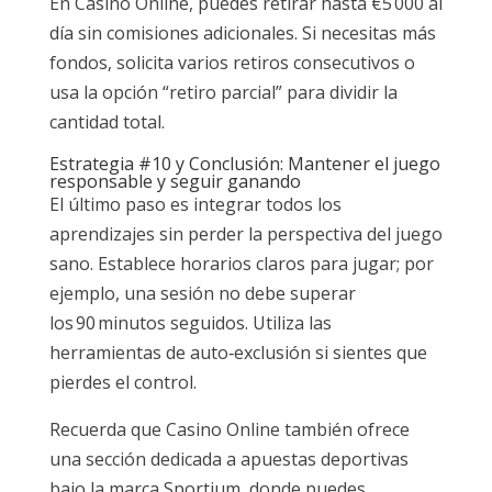
En Casino Online, puedes retirar hasta €5 000 al
día sin comisiones adicionales. Si necesitas más
fondos, solicita varios retiros consecutivos o
usa la opción “retiro parcial” para dividir la
cantidad total.
Estrategia #10 y Conclusión: Mantener el juego
responsable y seguir ganando
El último paso es integrar todos los
aprendizajes sin perder la perspectiva del juego
sano. Establece horarios claros para jugar; por
ejemplo, una sesión no debe superar
los 90 minutos seguidos. Utiliza las
herramientas de auto‑exclusión si sientes que
pierdes el control.
Recuerda que Casino Online también ofrece
una sección dedicada a apuestas deportivas
bajo la marca Sportium, donde puedes