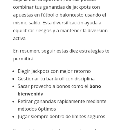
combinar tus ganancias de jackpots con
apuestas en fútbol o baloncesto usando el
mismo saldo. Esta diversificación ayuda a
equilibrar riesgos y a mantener la diversión
activa.
En resumen, seguir estas diez estrategias te
permitirá:
Elegir jackpots con mejor retorno
Gestionar tu bankroll con disciplina
Sacar provecho a bonos como el
bono
bienvenida
Retirar ganancias rápidamente mediante
métodos óptimos
Jugar siempre dentro de límites seguros