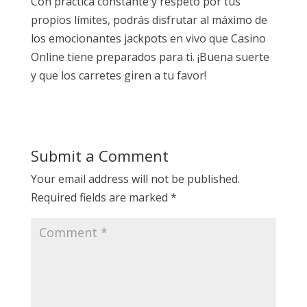
Con práctica constante y respeto por tus
propios límites, podrás disfrutar al máximo de
los emocionantes jackpots en vivo que Casino
Online tiene preparados para ti. ¡Buena suerte
y que los carretes giren a tu favor!
Submit a Comment
Your email address will not be published.
Required fields are marked
*