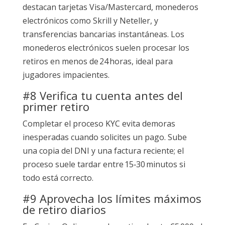
destacan tarjetas Visa/Mastercard, monederos
electrónicos como Skrill y Neteller, y
transferencias bancarias instantáneas. Los
monederos electrónicos suelen procesar los
retiros en menos de 24 horas, ideal para
jugadores impacientes.
#8 Verifica tu cuenta antes del
primer retiro
Completar el proceso KYC evita demoras
inesperadas cuando solicites un pago. Sube
una copia del DNI y una factura reciente; el
proceso suele tardar entre 15‑30 minutos si
todo está correcto.
#9 Aprovecha los límites máximos
de retiro diarios